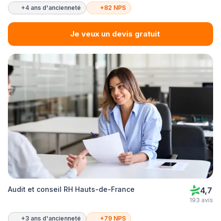
+4 ans d'ancienneté
+82 NPS
Je veux un devis gratuit
Audit et conseil RH Hauts-de-France
4,7
193 avis
+3 ans d'ancienneté
+79 NPS