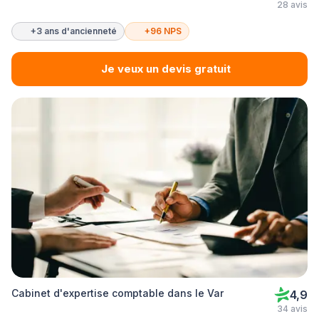
28 avis
+3 ans d'ancienneté
+96 NPS
Je veux un devis gratuit
Cabinet d'expertise comptable dans le Var
4,9
34 avis